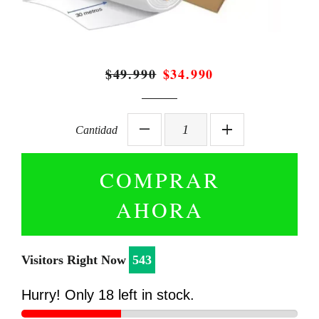
$49.990
$34.990
Precio
Precio
habitual
de
oferta
Cantidad
−
Reduce
+
Increase
item
item
COMPRAR
quantity
quantity
AHORA
by
by
one
one
Visitors Right Now
543
Hurry! Only
18
left in stock.