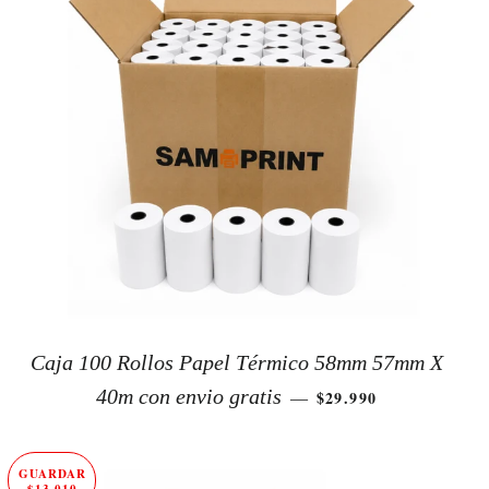
Caja 100 Rollos Papel Térmico 58mm 57mm X
PRECIO DE OFERT
40m con envio gratis
$29.990
—
GUARDAR
$13.010