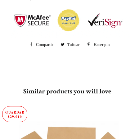
Compartir
Compartir
Tuitear
Tuitear
Hacer pin
Pinear
en
en
en
Facebook
Twitter
Pinterest
Similar products you will love
GUARDAR
$29.010