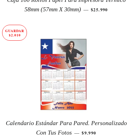
PRECIO DE OFERT
58mm (57mm X 30mm)
$25.990
—
GUARDAR
$2.010
Calendario Estándar Para Pared. Personalizado
PRECIO DE OFERTA
Con Tus Fotos
$9.990
—