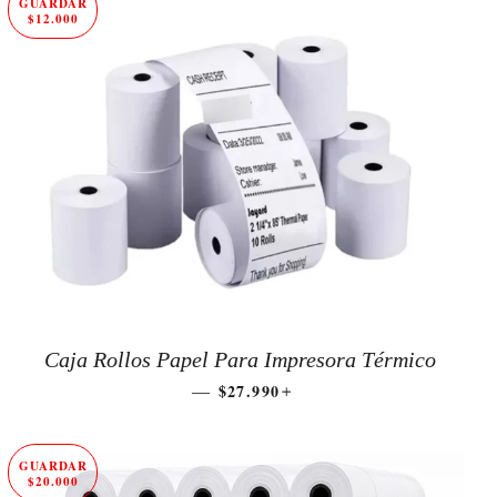
GUARDAR
$12.000
Caja Rollos Papel Para Impresora Térmico
PRECIO DE OFERTA
+
$27.990
—
GUARDAR
$20.000