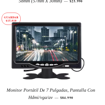
58mm (57mm X 30mm)
$25.990
—
GUARDAR
$15.010
Monitor Portátil De 7 Pulgadas, Pantalla Con
PRECIO DE OFERTA
Hdmi/vga/av
$84.990
—