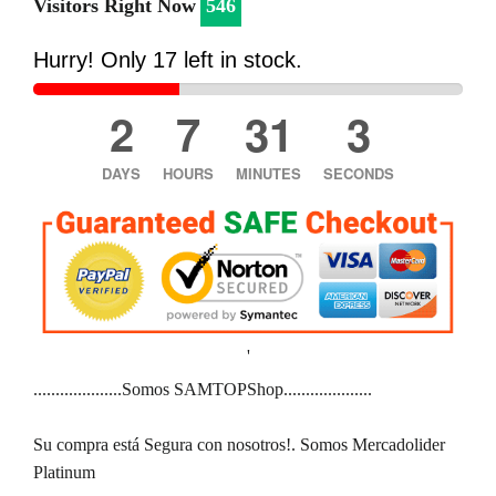
Visitors Right Now
546
Hurry! Only
16
left in stock.
2
7
31
2
DAYS
HOURS
MINUTES
SECONDS
'
....................Somos SAMTOPShop....................
Su compra está Segura con nosotros!. Somos Mercadolider
Platinum