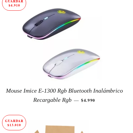
GUARDAR
$4.910
Mouse Imice E-1300 Rgb Bluetooth Inalámbrico
PRECIO DE OFERTA
Recargable Rgb
$4.990
—
GUARDAR
$13.010