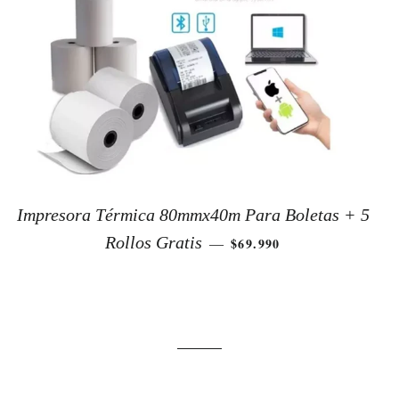
Impresora Térmica 80mmx40m Para Boletas + 5
PRECIO DE OFERTA
Rollos Gratis
$69.990
—