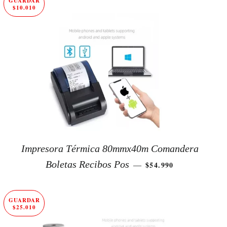
GUARDAR
$10.010
Impresora Térmica 80mmx40m Comandera
PRECIO DE OFERTA
Boletas Recibos Pos
$54.990
—
GUARDAR
$25.010