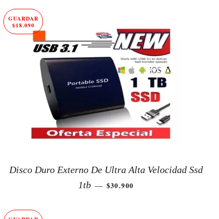
GUARDAR
$18.090
Disco Duro Externo De Ultra Alta Velocidad Ssd
PRECIO DE OFERTA
1tb
$30.900
—